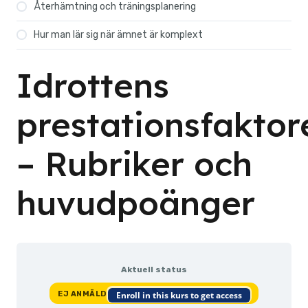
Återhämtning och träningsplanering
Hur man lär sig när ämnet är komplext
Idrottens
prestationsfaktor
– Rubriker och
huvudpoänger
Aktuell status
EJ ANMÄLD
Enroll in this kurs to get access