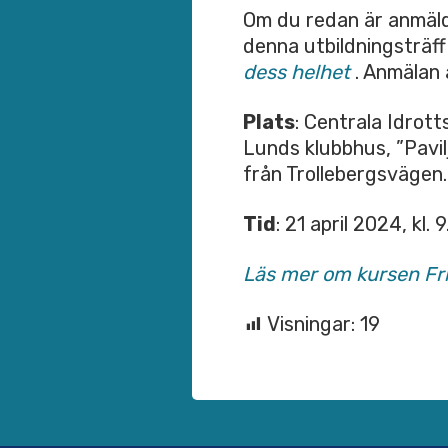
Om du redan är anmäld t
denna utbildningsträf
dess helhet
. Anmälan 
Plats
: Centrala Idrot
Lunds klubbhus, ”Pavil
från Trollebergsvägen.
Tid
: 21 april 2024, kl. 
Läs mer om kursen Fri
Visningar:
19