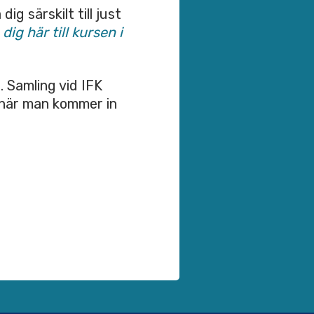
g särskilt till just
ig här till kursen i
. Samling vid IFK
r när man kommer in