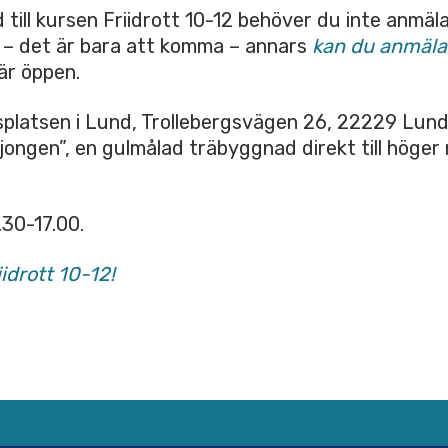
ill kursen Friidrott 10-12 behöver du inte anmäla di
f – det är bara att komma – annars
kan du anmäla d
är öppen.
tsplatsen i Lund, Trollebergsvägen 26, 22229 Lund
jongen”, en gulmålad träbyggnad direkt till höge
9.30-17.00.
idrott 10-12!