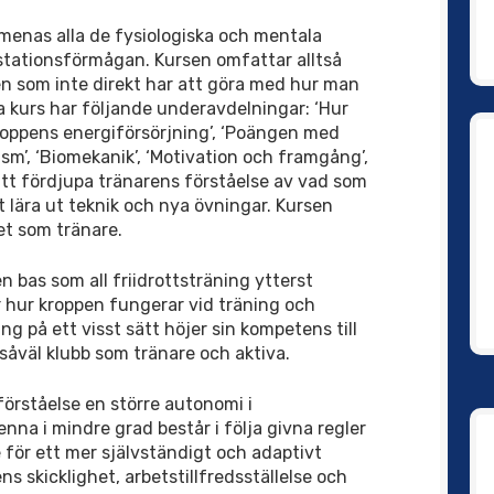
menas alla de fysiologiska och mentala
stationsförmågan. Kursen omfattar alltså
en som inte direkt har att göra med hur man
 kurs har följande underavdelningar: ‘Hur
roppens energiförsörjning’, ‘Poängen med
sm’, ‘Biomekanik’, ‘Motivation och framgång’,
 att fördjupa tränarens förståelse av vad som
tt lära ut teknik och nya övningar. Kursen
et som tränare.
 bas som all friidrottsträning ytterst
 hur kroppen fungerar vid träning och
g på ett visst sätt höjer sin kompetens till
såväl klubb som tränare och aktiva.
örståelse en större autonomi i
nna i mindre grad består i följa givna regler
för ett mer självständigt och adaptivt
ns skicklighet, arbetstillfredsställelse och