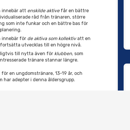
 innebär att
enskilde aktive
får en bättre
vidualiserade råd från tränaren, större
ing som inte funkar och en bättre bas för
planering.
 innebär för
de aktiva som kollektiv
att en
fortsätta utvecklas till en högre nivå.
igtvis till nytta även för
klubben
, som
ntresserade tränare stannar längre.
 för en ungdomstränare, 13-19 år, och
m har adepter i denna åldersgrupp.
äningslära, avancerad kurs’, men tills den är
n som en miniminivå även för junior- och
dag under 6 veckor med 1½ timme per gång.
illsammans, kan samla minst 8 deltagare finns