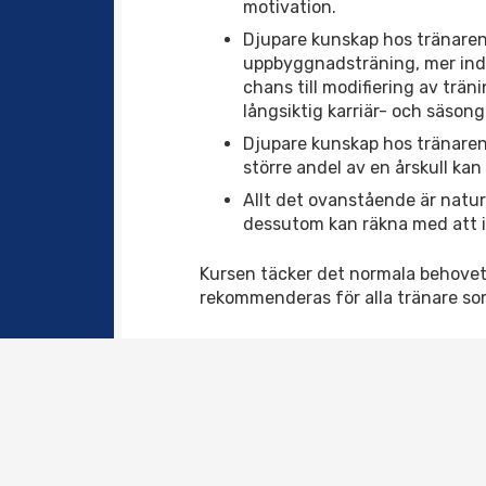
motivation.
Djupare kunskap hos tränaren
uppbyggnadsträning, mer indi
chans till modifiering av trän
långsiktig karriär- och säsong
Djupare kunskap hos tränaren
större andel av en årskull kan 
Allt det ovanstående är naturl
dessutom kan räkna med att i
Kursen täcker det normala behovet
rekommenderas för alla tränare so
Vi planerar också kursen ‘Allmän tr
klar rekommenderar vi normalkurse
seniortränare.
Kursen ges på nätet på viss vecko
Om en klubb, eller några klubbar t