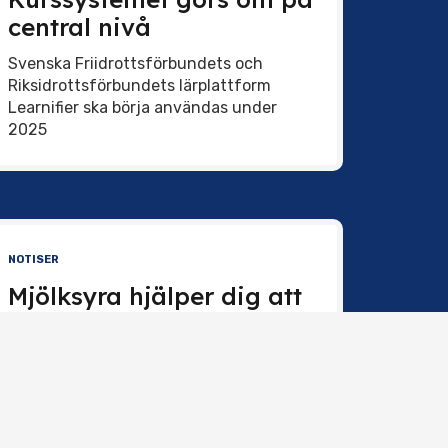
central nivå
Svenska Friidrottsförbundets och
Riksidrottsförbundets lärplattform
Learnifier ska börja användas under
2025
NOTISER
Mjölksyra hjälper dig att
bli explosiv
keybo
Laktatet kan bli bränsle i stället för en
restprodukt