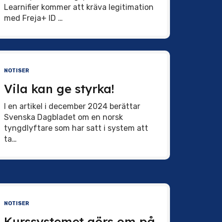
Learnifier kommer att kräva legitimation
med Freja+ ID …
NOTISER
Vila kan ge styrka!
I en artikel i december 2024 berättar
Svenska Dagbladet om en norsk
tyngdlyftare som har satt i system att
ta…
NOTISER
Kurssystemet görs om på