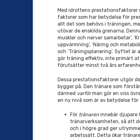
Med idrottens prestationsfaktorer 
faktorer som har betydelse för pre
allt det som behövs i träningen, m
utövar de enskilda grenarna. Denna
muskler och nerver samarbetar’, ‘K
uppvärmning’, ‘Näring och metaboli
och ‘Träningsplanering’. Syftet är
gör träning effektiv, inte primärt a
förutsätter minst två års erfarenh
Dessa prestationsfaktorer utgör den
bygger på. Den tränare som förstår
därmed
varför
man gör en viss övnin
en ny nivå som är av betydelse för 
För
tränaren
innebär djupare f
tränarverksamheten, så att de
och i högre grad ger utrymme 
arbetssätt. Detta ökar tränare