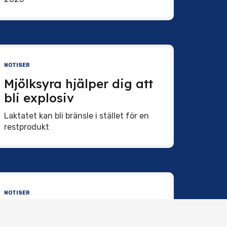
NOTISER
Mjölksyra hjälper dig att
bli explosiv
Laktatet kan bli bränsle i stället för en
restprodukt
NOTISER
Värktabletter bromsar
keybo
muskeltillväxt