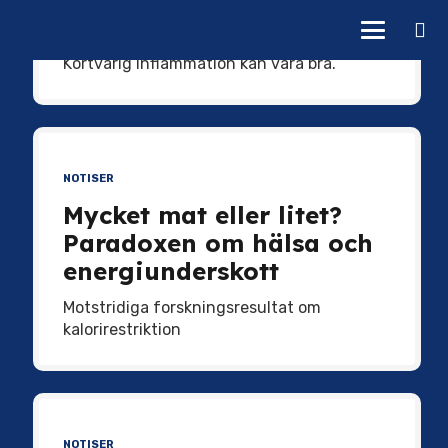
muskeltillväxt
Kortvarig inflammation kan vara bra.
NOTISER
Mycket mat eller litet?
Paradoxen om hälsa och
energiunderskott
Motstridiga forskningsresultat om
kalorirestriktion
NOTISER